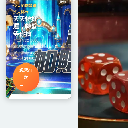
贊助
今天的轉盤還
沒人轉走
天天轉好
運，轉盤
等你抽
單筆存款 3000
就送轉盤機
會，最高 2888
每天都能中。
免費抽
一次
→