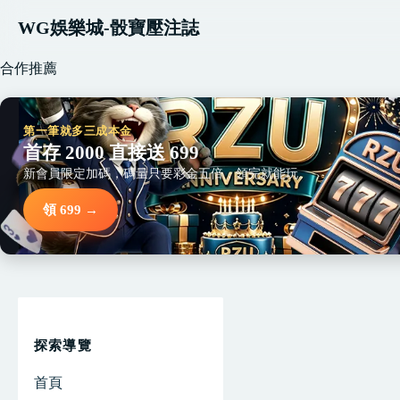
WG娛樂城-骰寶壓注誌
合作推薦
第一筆就多三成本金
首存 2000 直接送 699
新會員限定加碼，碼量只要彩金五倍，領完就能玩。
領 699 →
探索導覽
首頁