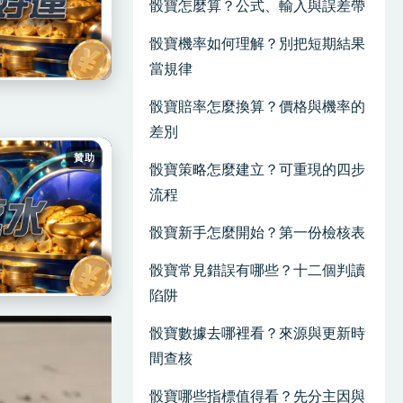
骰寶怎麼算？公式、輸入與誤差帶
骰寶機率如何理解？別把短期結果
當規律
骰寶賠率怎麼換算？價格與機率的
差別
贊助
骰寶策略怎麼建立？可重現的四步
流程
骰寶新手怎麼開始？第一份檢核表
骰寶常見錯誤有哪些？十二個判讀
陷阱
骰寶數據去哪裡看？來源與更新時
間查核
骰寶哪些指標值得看？先分主因與