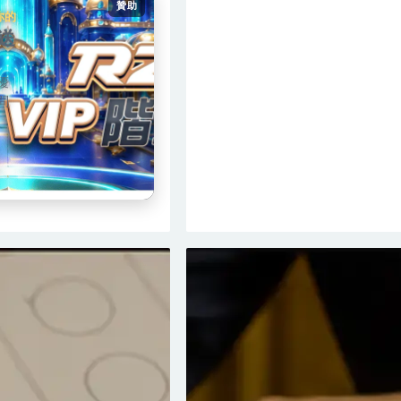
贊助
你的
送
優
問