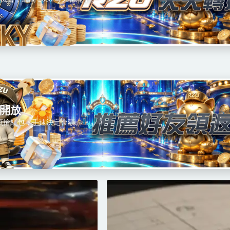
開放
頁搶紅包，手速決定金額。