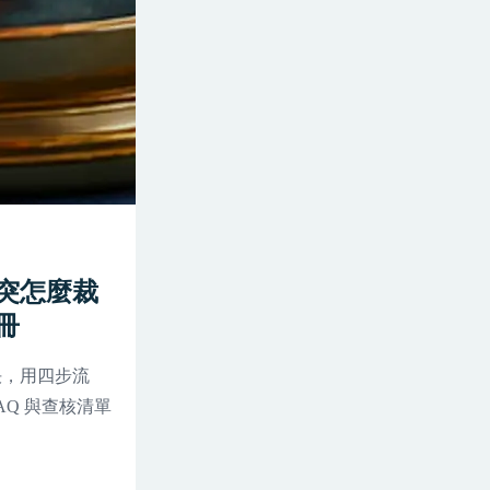
突怎麼裁
冊
決，用四步流
Q 與查核清單