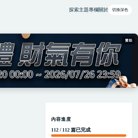
探索
主題
專欄
關於
切換深色
贊助
內容進度
112 / 112 篇已完成