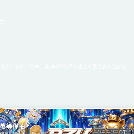
研究
、規則、資料、機率、案例與風險界線建立可重現的研究路線。
盤等你抽
盤機會，最高 2888 每天都能中。