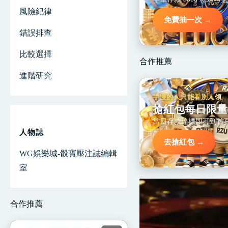
風險紀律
免費抽一次 →
錯誤排查
比較選擇
合作推薦
進階研究
手慢的人只能看別人領
搶紅包每日限量
當日存款達標即可到首
人物誌
去搶紅包 →
WG娛樂城-骰寶壓注誌編輯
室
合作推薦