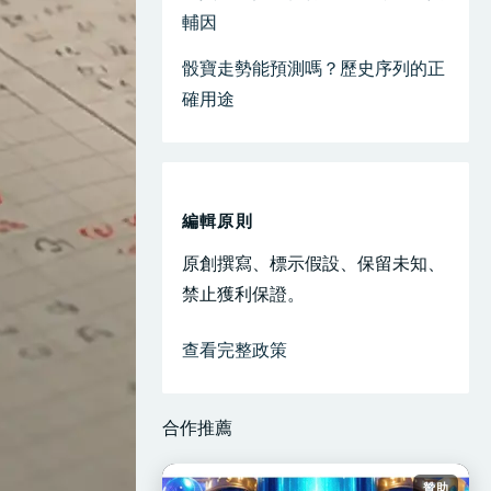
輔因
骰寶走勢能預測嗎？歷史序列的正
確用途
編輯原則
原創撰寫、標示假設、保留未知、
禁止獲利保證。
查看完整政策
合作推薦
贊助