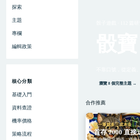
探索
主題
骰子遊戲 · 112 篇
專欄
骰寶
編輯政策
不靠口號，從定義
核心分類
瀏覽 8 個完整主題 →
基礎入門
合作推薦
資料查證
機率價格
第一筆就多三成本金
首存 2000 直接送
策略流程
新會員限定加碼，碼量