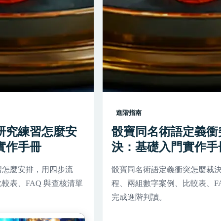
進階指南
研究練習怎麼安
骰寶同名術語定義衝
實作手冊
決：基礎入門實作手
習怎麼安排，用四步流
骰寶同名術語定義衝突怎麼裁
較表、FAQ 與查核清單
程、兩組數字案例、比較表、FA
完成進階判讀。