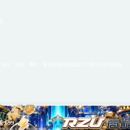
研究
、規則、資料、機率、案例與風險界線建立可重現的研究路線。
 699
只要彩金五倍，領完就能玩。