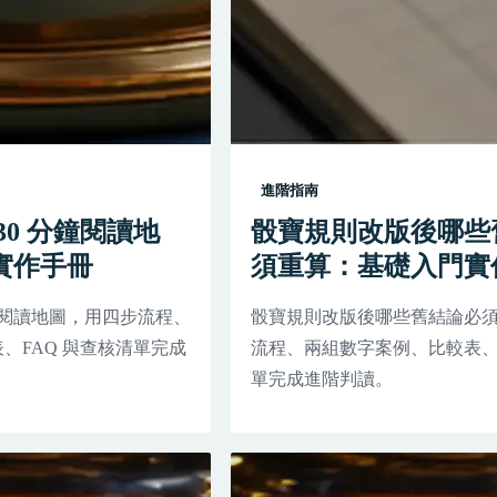
進階指南
30 分鐘閱讀地
骰寶規則改版後哪些
實作手冊
須重算：基礎入門實
分鐘閱讀地圖，用四步流程、
骰寶規則改版後哪些舊結論必
、FAQ 與查核清單完成
流程、兩組數字案例、比較表、F
單完成進階判讀。