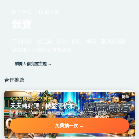
骰子遊戲 · 112 篇研究
骰寶
不靠口號，從定義、規則、資料、機率、案例與風險
界線建立可重現的研究路線。
瀏覽 8 個完整主題 →
合作推薦
贊助
今天的轉盤還沒人轉走
天天轉好運，轉盤等你抽
單筆存款 3000 就送轉盤機會，最高 2888 每天都能中。
免費抽一次 →