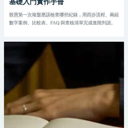
基礎入門實作手冊
骰寶第一次複盤應該檢查哪些紀錄，用四步流程、兩組
數字案例、比較表、FAQ 與查核清單完成進階判讀。