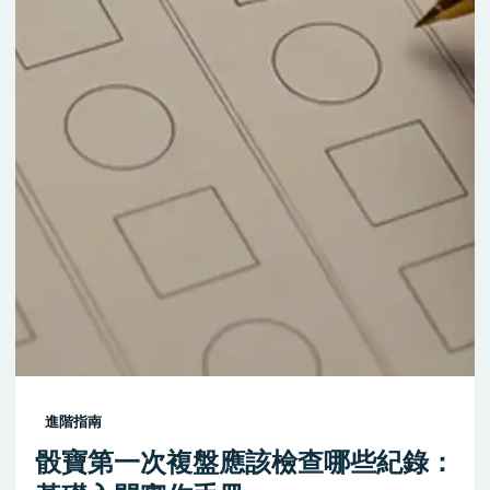
進階指南
骰寶第一次複盤應該檢查哪些紀錄：