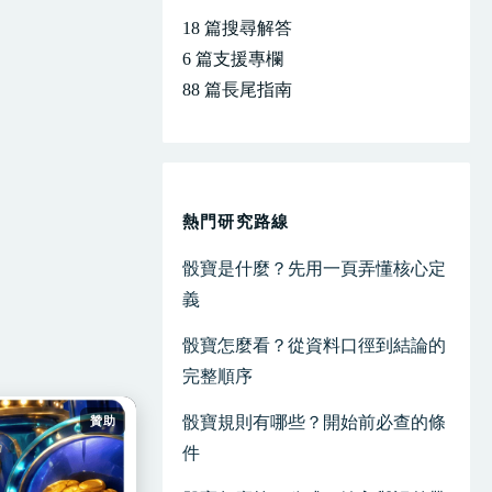
18 篇搜尋解答
6 篇支援專欄
88 篇長尾指南
熱門研究路線
骰寶是什麼？先用一頁弄懂核心定
義
骰寶怎麼看？從資料口徑到結論的
完整順序
骰寶規則有哪些？開始前必查的條
贊助
件