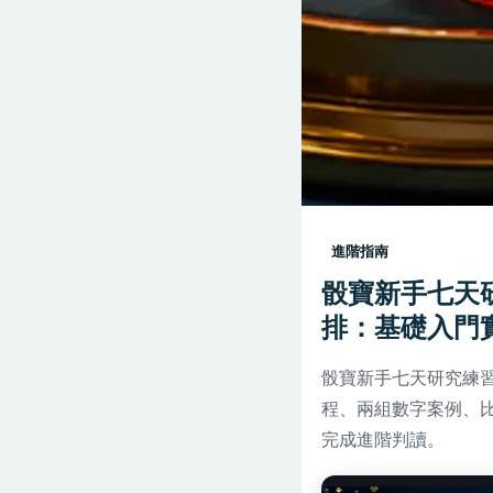
進階指南
骰寶新手七天
排：基礎入門
骰寶新手七天研究練
程、兩組數字案例、比
完成進階判讀。