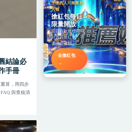
手慢的人只能看別
人領
搶紅包每日
限量開放
當日存款達標即可
到首頁搶紅包，手
速決定金額。
去搶紅包
舊結論必
→
作手冊
須重算，用四步
AQ 與查核清