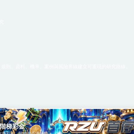
研究
、規則、資料、機率、案例與風險界線建立可重現的研究路線。
階梯彩金
對應彩金，階梯越高送越狠。