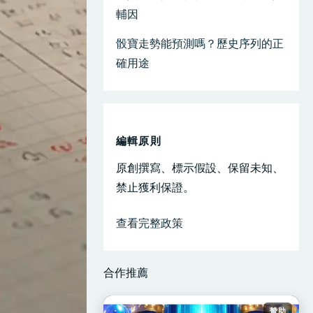
輔因
骰寶走勢能預測嗎？歷史序列的正
確用途
編輯原則
原創撰寫、標示假設、保留未知、
禁止獲利保證。
查看完整政策
合作推薦
贊助