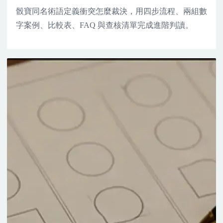
骰寶同名術語定義衝突怎麼裁決，用四步流程、兩組數
字案例、比較表、FAQ 與查核清單完成進階判讀。