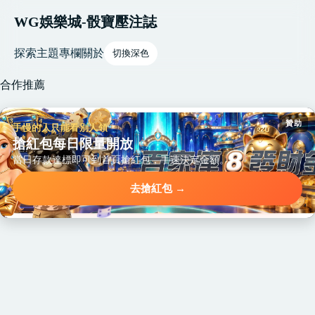
WG娛樂城-骰寶壓注誌
探索
主題
專欄
關於
切換深色
合作推薦
贊助
手慢的人只能看別人領
搶紅包每日限量開放
當日存款達標即可到首頁搶紅包，手速決定金額。
去搶紅包 →