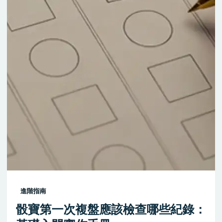
進階指南
骰寶第一次複盤應該檢查哪些紀錄：